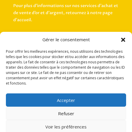
Pour plus d’informations sur nos services d’achat et
de vente d’or et d’argent, retournez à notre page
d’accueil.
Retour à l'Accueil
Gérer le consentement
Pour offrir les meilleures expériences, nous utilisons des technologies
telles que les cookies pour stocker et/ou accéder aux informations des
appareils. Le fait de consentir à ces technologies nous permettra de
traiter des données telles que le comportement de navigation ou les ID
uniques sur ce site. Le fait de ne pas consentir ou de retirer son
consentement peut avoir un effet négatif sur certaines caractéristiques
et fonctions.
Accepter
Mentions légales
|
Politique de confidentialité
|
Politique de cookies
|
Crédit Photos
|
Sitemap
Refuser
Copyright©2026S.A.R.L. NS AURUM (Sous la marque Comptoir Or France®) All right reserved - Conception et gestion
SARL Animakom
Voir les préférences